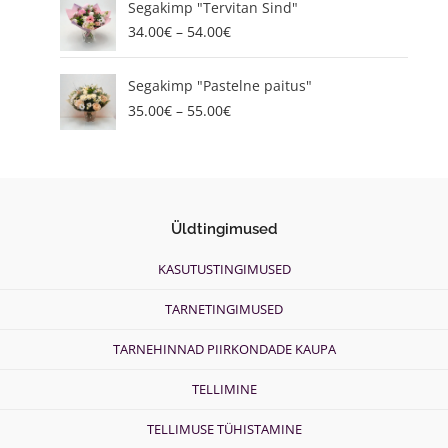
g
Segakimp "Tervitan Sind"
r
e
34.00
€
–
54.00
€
i
:
c
3
P
e
5
Segakimp "Pastelne paitus"
r
r
.
35.00
€
–
55.00
€
i
a
0
c
n
0
e
g
€
r
e
t
a
:
h
n
3
r
Üldtingimused
g
4
o
e
.
u
KASUTUSTINGIMUSED
:
0
g
3
0
h
TARNETINGIMUSED
5
€
5
.
t
5
TARNEHINNAD PIIRKONDADE KAUPA
0
h
.
0
r
0
TELLIMINE
€
o
0
t
u
€
TELLIMUSE TÜHISTAMINE
h
g