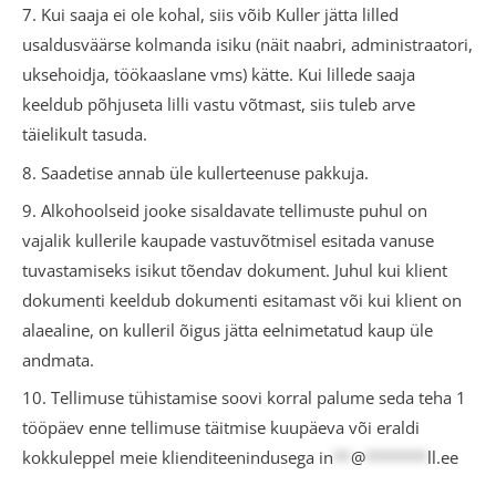
7. Kui saaja ei ole kohal, siis võib Kuller jätta lilled
usaldusväärse kolmanda isiku (näit naabri, administraatori,
uksehoidja, töökaaslane vms) kätte. Kui lillede saaja
keeldub põhjuseta lilli vastu võtmast, siis tuleb arve
täielikult tasuda.
8. Saadetise annab üle kullerteenuse pakkuja.
9. Alkohoolseid jooke sisaldavate tellimuste puhul on
vajalik kullerile kaupade vastuvõtmisel esitada vanuse
tuvastamiseks isikut tõendav dokument. Juhul kui klient
dokumenti keeldub dokumenti esitamast või kui klient on
alaealine, on kulleril õigus jätta eelnimetatud kaup üle
andmata.
10. Tellimuse tühistamise soovi korral palume seda teha 1
tööpäev enne tellimuse täitmise kuupäeva või eraldi
kokkuleppel meie klienditeenindusega
in
**
@
*******
ll.ee