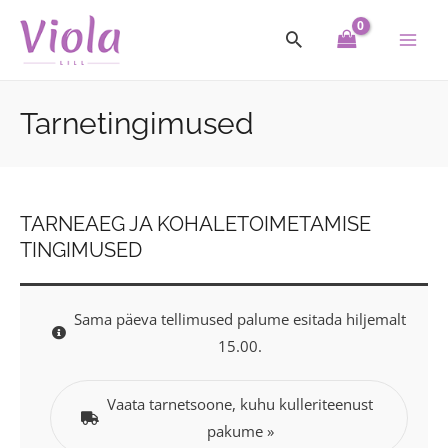
Skip
Main
to
Men
content
Tarnetingimused
TARNEAEG JA KOHALETOIMETAMISE
TINGIMUSED
Sama päeva tellimused palume esitada hiljemalt
15.00.
Vaata tarnetsoone, kuhu kulleriteenust
pakume »