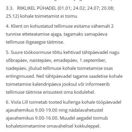
3.3. RIIKLIKEL PÜHADEL (01.01; 24.02; 24.07; 20.08;
25.12) kohale toimetamist ei toimu
4. Klient on kohustatud tellimuse esitama vähemalt 2
tunnise etteteatamise ajaga, tagamaks samapäeva
tellimuse õigeaegse täitmise.
5. Suure töökoormuse tõttu kehtivad tähtpäevadel nagu
sõbrapäev, naistepäev, emadepäev, 1.september,
isadepäev, jõulud tellimuse kohale toimetamise osas
eritingimused. Neil tähtpäevadel tagame saadetise kohale
toimetamise kalendripäeva jooksul või informeerib
tellimuse täitmise erisustest oma kodulehel.
6. Viola Lill toimetab tooted kulleriga kohale tööpäevadel
ajavahemikus 9.00-19.00 ning nädalavahetustel
ajavahemikus 9.00-16.00. Muudel aegadel toimub
kohaletoimetamine omavahelisel kokkuleppel.