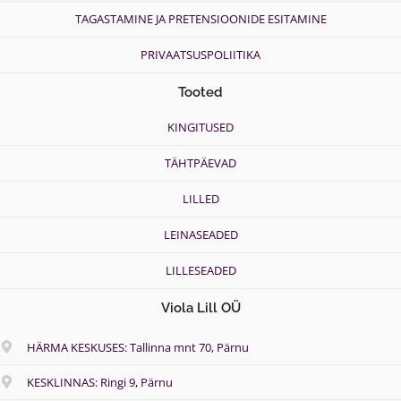
r
h
TAGASTAMINE JA PRETENSIOONIDE ESITAMINE
o
5
u
4
PRIVAATSUSPOLIITIKA
g
.
h
0
Tooted
5
0
5
€
KINGITUSED
.
0
TÄHTPÄEVAD
0
€
LILLED
LEINASEADED
LILLESEADED
Viola Lill OÜ
HÄRMA KESKUSES: Tallinna mnt 70, Pärnu
KESKLINNAS: Ringi 9, Pärnu