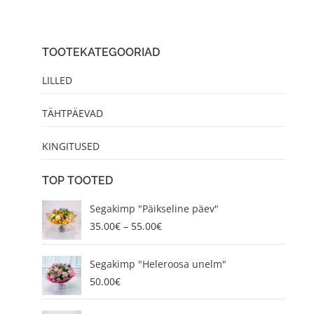
TOOTEKATEGOORIAD
LILLED
TÄHTPÄEVAD
KINGITUSED
TOP TOOTED
P
Segakimp "Päikseline päev"
r
35.00
€
–
55.00
€
i
c
e
Segakimp "Heleroosa unelm"
r
50.00
€
a
n
P