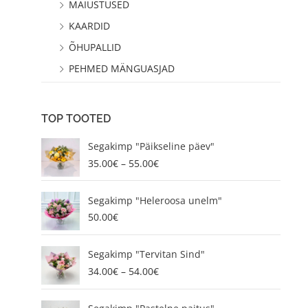
MAIUSTUSED
KAARDID
ÕHUPALLID
PEHMED MÄNGUASJAD
TOP TOOTED
P
Segakimp "Päikseline päev"
r
35.00
€
–
55.00
€
i
c
e
Segakimp "Heleroosa unelm"
r
50.00
€
a
n
P
g
Segakimp "Tervitan Sind"
r
e
34.00
€
–
54.00
€
i
:
c
3
P
e
5