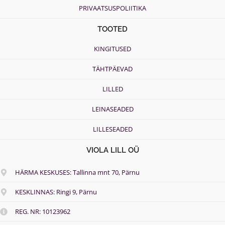
h
0
PRIVAATSUSPOLIITIKA
5
0
5
€
TOOTED
.
0
KINGITUSED
0
€
TÄHTPÄEVAD
LILLED
LEINASEADED
LILLESEADED
VIOLA LILL OÜ
HÄRMA KESKUSES: Tallinna mnt 70, Pärnu
KESKLINNAS: Ringi 9, Pärnu
REG. NR: 10123962