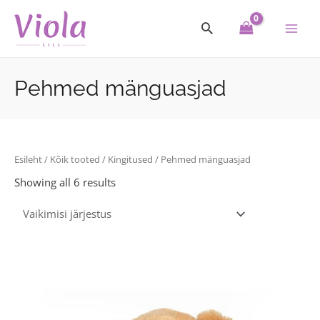
Skip
Main
to
Men
content
Pehmed mänguasjad
Esileht
/
Kõik tooted
/
Kingitused
/ Pehmed mänguasjad
Showing all 6 results