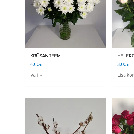
variants.
The
options
may
be
chosen
KRÜSANTEEM
HELER
on
4.00
€
3.00
€
the
product
Vali
Lisa kor
page