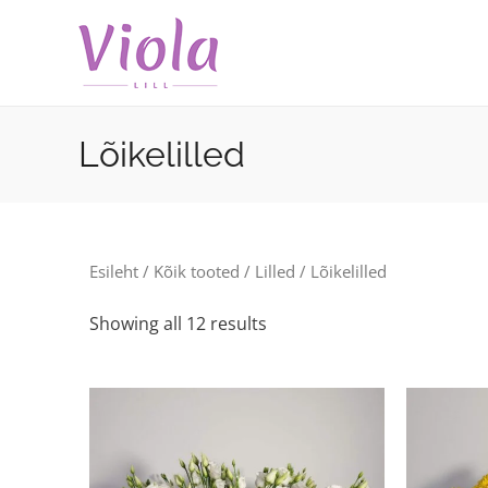
Skip
to
content
Lõikelilled
Esileht
/
Kõik tooted
/
Lilled
/ Lõikelilled
Showing all 12 results
This
Th
product
p
has
h