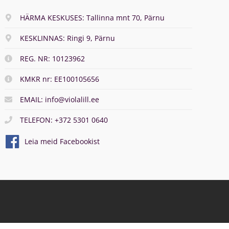
HÄRMA KESKUSES: Tallinna mnt 70, Pärnu
KESKLINNAS: Ringi 9, Pärnu
REG. NR: 10123962
KMKR nr: EE100105656
EMAIL: info@violalill.ee
TELEFON: +372 5301 0640
Leia meid Facebookist