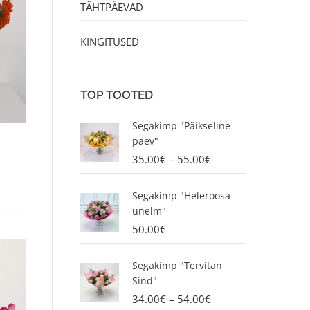
TÄHTPÄEVAD
KINGITUSED
TOP TOOTED
P
Segakimp "Päikseline
r
päev"
i
35.00
€
–
55.00
€
c
e
r
Segakimp "Heleroosa
a
unelm"
n
50.00
€
g
e
P
Segakimp "Tervitan
:
r
Sind"
3
i
34.00
€
–
54.00
€
5
c