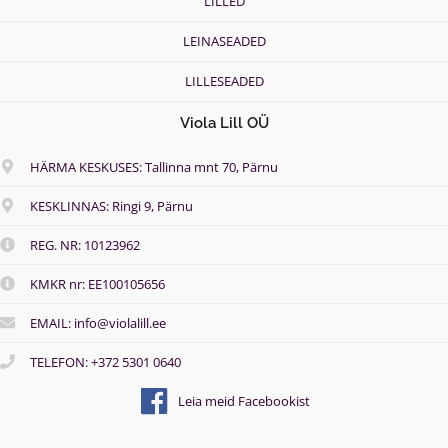
LILLED
LEINASEADED
LILLESEADED
Viola Lill OÜ
HÄRMA KESKUSES: Tallinna mnt 70, Pärnu
KESKLINNAS: Ringi 9, Pärnu
REG. NR: 10123962
KMKR nr: EE100105656
EMAIL: info@violalill.ee
TELEFON: +372 5301 0640
Leia meid Facebookist