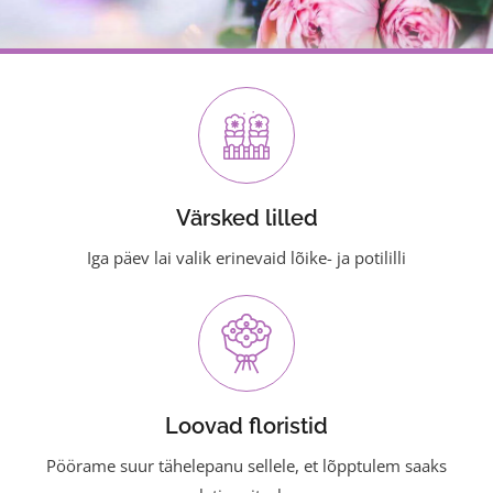
Värsked lilled
Iga päev lai valik erinevaid lõike- ja potililli
Loovad floristid
Pöörame suur tähelepanu sellele, et lõpptulem saaks