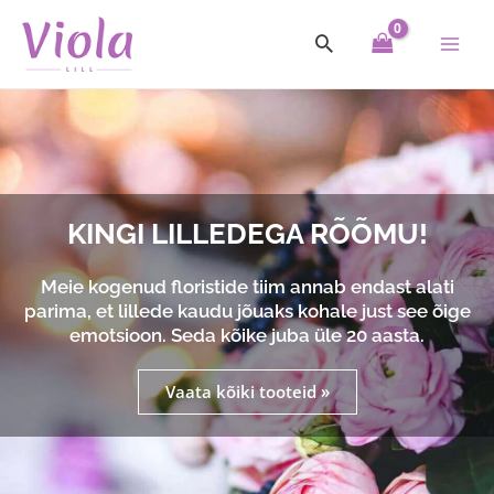
Skip
Main
to
Men
content
KINGI LILLEDEGA RÕÕMU!
Meie kogenud floristide tiim annab endast alati
parima, et lillede kaudu jõuaks kohale just see õige
emotsioon. Seda kõike juba üle 20 aasta.
Vaata kõiki tooteid »