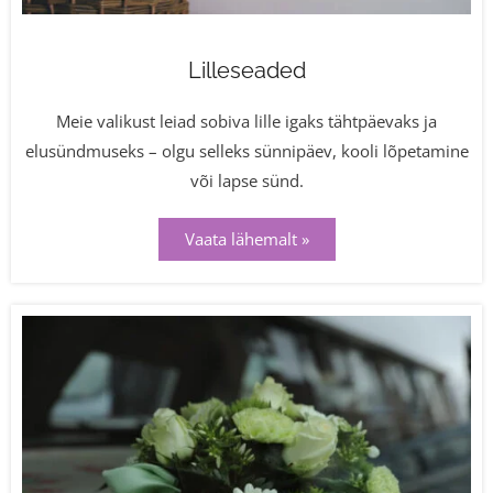
Lilleseaded
Meie valikust leiad sobiva lille igaks tähtpäevaks ja
elusündmuseks – olgu selleks sünnipäev, kooli lõpetamine
või lapse sünd.
Vaata lähemalt »