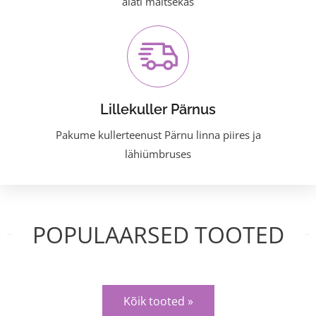
alati maitsekas
Lillekuller Pärnus
Pakume kullerteenust Pärnu linna piires ja
lähiümbruses
POPULAARSED TOOTED
Kõik tooted »