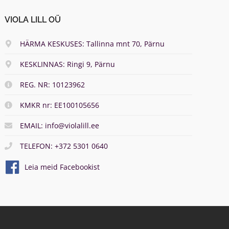
VIOLA LILL OÜ
HÄRMA KESKUSES: Tallinna mnt 70, Pärnu
KESKLINNAS: Ringi 9, Pärnu
REG. NR: 10123962
KMKR nr: EE100105656
EMAIL: info@violalill.ee
TELEFON: +372 5301 0640
Leia meid Facebookist