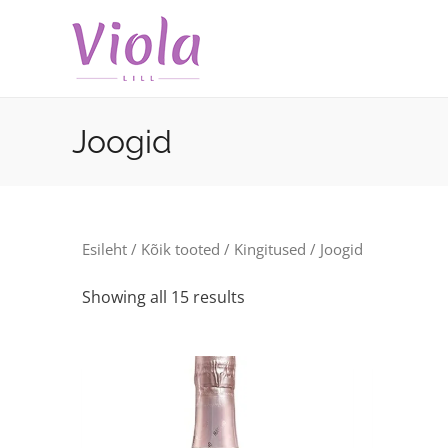
Skip
to
content
Joogid
Esileht
/
Kõik tooted
/
Kingitused
/ Joogid
Showing all 15 results