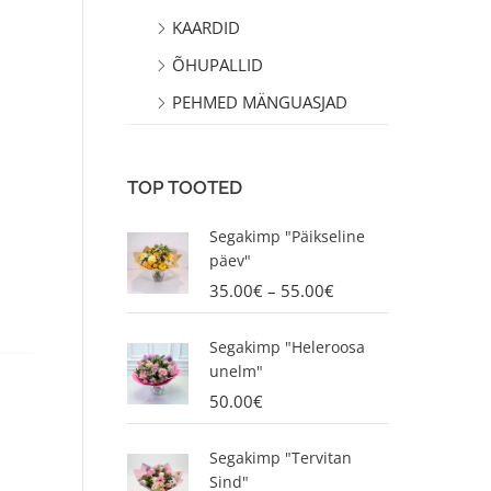
KAARDID
ÕHUPALLID
PEHMED MÄNGUASJAD
TOP TOOTED
P
Segakimp "Päikseline
r
päev"
i
35.00
€
–
55.00
€
c
e
r
Segakimp "Heleroosa
a
unelm"
n
50.00
€
g
e
P
Segakimp "Tervitan
:
r
Sind"