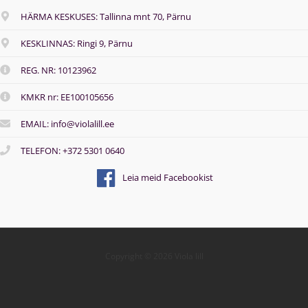
HÄRMA KESKUSES: Tallinna mnt 70, Pärnu
KESKLINNAS: Ringi 9, Pärnu
REG. NR: 10123962
KMKR nr: EE100105656
EMAIL: info@violalill.ee
TELEFON: +372 5301 0640
Leia meid Facebookist
Copyright © 2026 Viola lill