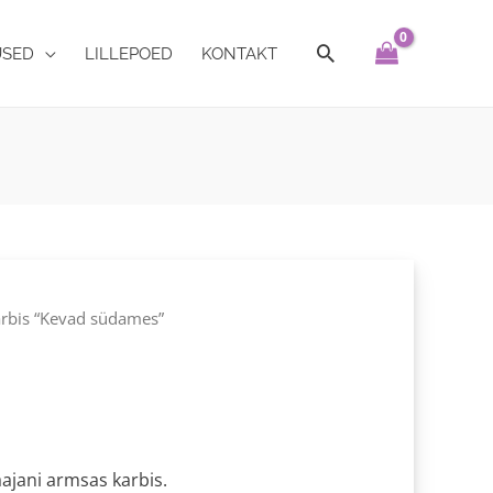
USED
LILLEPOED
KONTAKT
arbis “Kevad südames”
aajani armsas karbis.