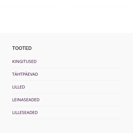
age
page
TOOTED
KINGITUSED
TÄHTPÄEVAD
LILLED
LEINASEADED
LILLESEADED