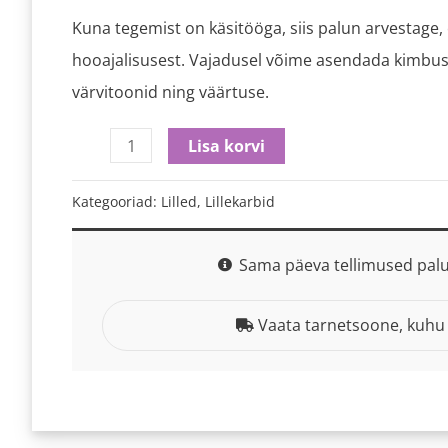
Kun
a tegemist on käsitööga, siis palun arvestage, e
hooajalisusest. Vajadusel võime asendada kimbus t
värvitoonid ning väärtuse.
Lisa korvi
Kategooriad:
Lilled
,
Lillekarbid
Sama päeva tellimused palu
Vaata tarnetsoone, kuhu