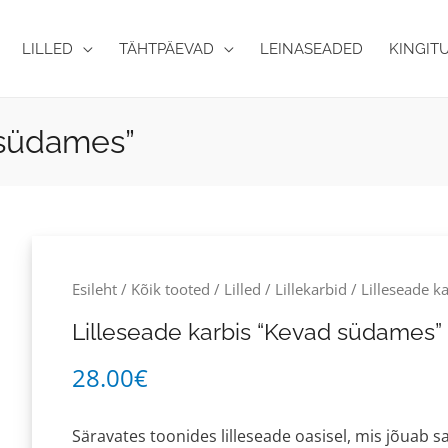
LILLED
TÄHTPÄEVAD
LEINASEADED
KINGIT
 südames”
Lilleseade
karbis
Esileht
/
Kõik tooted
/
Lilled
/
Lillekarbid
/ Lilleseade k
"Kevad
Lilleseade karbis “Kevad südames”
südames"
kogus
28.00
€
Säravates toonides lilleseade oasisel, mis jõuab s