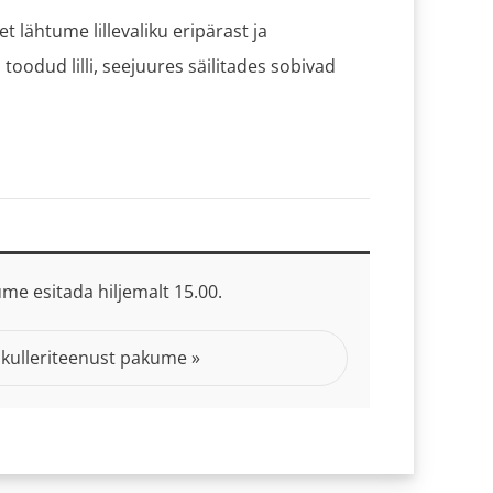
t lähtume lillevaliku eripärast ja
oodud lilli, seejuures säilitades sobivad
me esitada hiljemalt 15.00.
 kulleriteenust pakume »