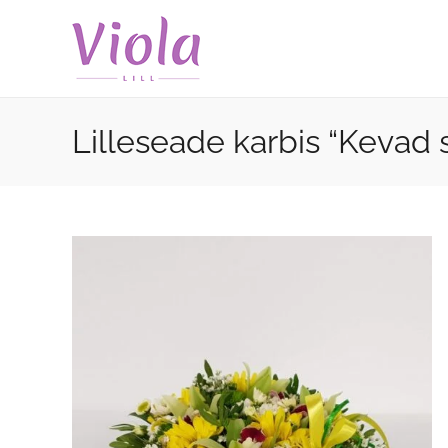
Skip
to
content
Lilleseade karbis “Kevad