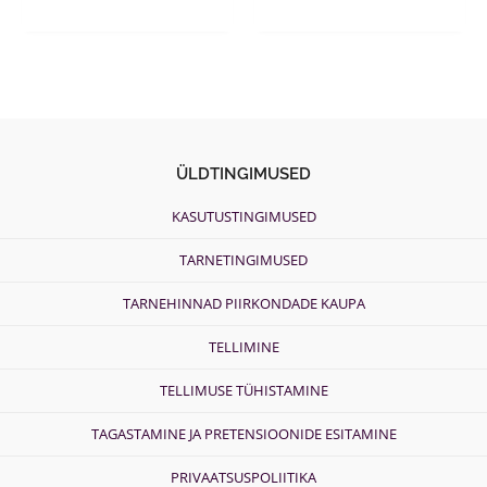
the
the
product
product
page
page
ÜLDTINGIMUSED
KASUTUSTINGIMUSED
TARNETINGIMUSED
TARNEHINNAD PIIRKONDADE KAUPA
TELLIMINE
TELLIMUSE TÜHISTAMINE
TAGASTAMINE JA PRETENSIOONIDE ESITAMINE
PRIVAATSUSPOLIITIKA