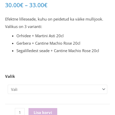
30.00
€
–
33.00
€
Efektne lilleseade, kuhu on peidetud ka väike mullijook.
Valikus on 3 varianti:
Orhidee + Martini Asti 20cl
Gerbera + Cantine Machio Rose 20cl
Segalilledest seade + Cantine Machio Rose 20cl
Valik
Lisa korvi