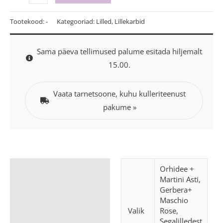
Tootekood:
-
Kategooriad:
Lilled
,
Lillekarbid
Sama päeva tellimused palume esitada hiljemalt
15.00.
Vaata tarnetsoone, kuhu kulleriteenust
pakume »
Lisainfo
Orhidee +
Martini Asti,
Gerbera+
Maschio
Valik
Rose,
Segalilledest