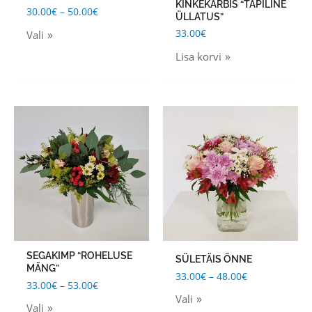
be
KINKEKARBIS “TÄPILINE
30.00
€
–
50.00
€
ÜLLATUS”
chosen
33.00
€
Vali
on
Lisa korvi
the
product
page
Price
Price
This
This
range:
range:
product
product
33.00€
33.00€
through
through
has
has
53.00€
48.00€
multiple
multiple
variants.
variants.
The
The
options
options
may
may
SEGAKIMP “ROHELUSE
SÜLETÄIS ÕNNE
be
be
MÄNG”
33.00
€
–
48.00
€
chosen
chosen
33.00
€
–
53.00
€
Vali
on
on
Vali