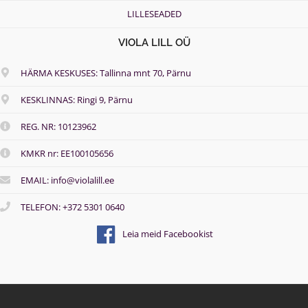
LILLESEADED
VIOLA LILL OÜ
HÄRMA KESKUSES: Tallinna mnt 70, Pärnu
KESKLINNAS: Ringi 9, Pärnu
REG. NR: 10123962
KMKR nr: EE100105656
EMAIL: info@violalill.ee
TELEFON: +372 5301 0640
Leia meid Facebookist