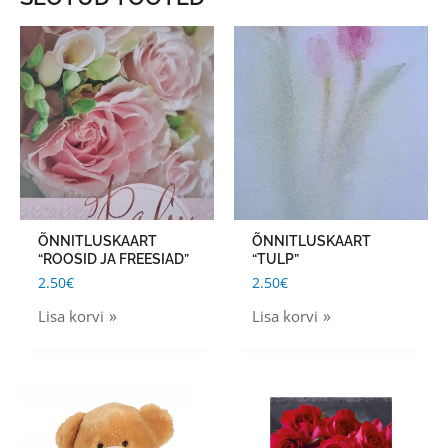
ÕNNITLUSKAART
ÕNNITLUSKAART
“ROOSID JA FREESIAD”
“TULP”
2.50
€
2.50
€
Lisa korvi
Lisa korvi