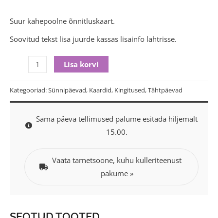
Suur kahepoolne õnnitluskaart.
Soovitud tekst lisa juurde kassas lisainfo lahtrisse.
Lisa korvi
Kategooriad:
Sünnipäevad
,
Kaardid
,
Kingitused
,
Tähtpäevad
Sama päeva tellimused palume esitada hiljemalt
15.00.
Vaata tarnetsoone, kuhu kulleriteenust
pakume »
SEOTUD TOOTED