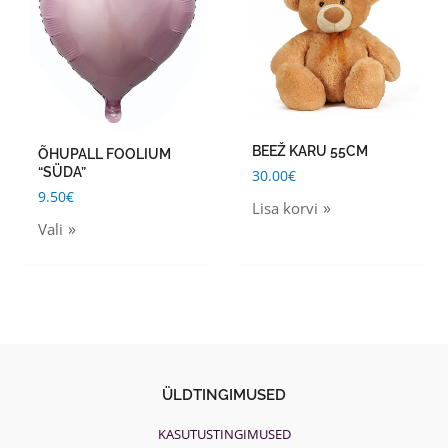
has
multiple
variants.
The
options
may
BEEŽ KARU 55CM
ÕHUPALL FOOLIUM
be
“SÜDA”
30.00
€
chosen
9.50
€
Lisa korvi
on
Vali
the
product
page
ÜLDTINGIMUSED
KASUTUSTINGIMUSED