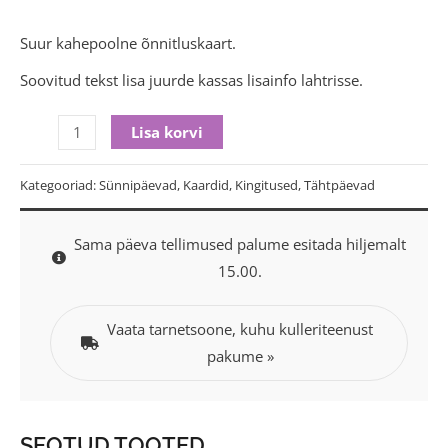
Suur kahepoolne õnnitluskaart.
Soovitud tekst lisa juurde kassas lisainfo lahtrisse.
Lisa korvi
Kategooriad:
Sünnipäevad
,
Kaardid
,
Kingitused
,
Tähtpäevad
Sama päeva tellimused palume esitada hiljemalt
15.00.
Vaata tarnetsoone, kuhu kulleriteenust
pakume »
SEOTUD TOOTED