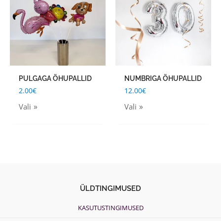
has
has
multiple
multiple
variants.
variants.
The
The
options
options
may
may
PULGAGA ÕHUPALLID
NUMBRIGA ÕHUPALLID
be
be
2.00
€
12.00
€
chosen
chosen
Vali
Vali
on
on
the
the
product
product
page
page
ÜLDTINGIMUSED
KASUTUSTINGIMUSED