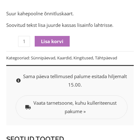
Suur kahepoolne õnnitluskaart.
Soovitud tekst lisa juurde kassas lisainfo lahtrisse.
Lisa korvi
Kategooriad:
Sünnipäevad
,
Kaardid
,
Kingitused
,
Tähtpäevad
Sama päeva tellimused palume esitada hiljemalt
15.00.
Vaata tarnetsoone, kuhu kulleriteenust
pakume »
SEOTUD TOOTED