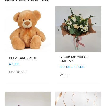
Price
This
range:
product
35.00€
through
has
55.00€
multiple
variants.
The
options
may
SEGAKIMP “VALGE
BEEŽ KARU 80CM
be
UNELM”
47.00
€
chosen
35.00
€
–
55.00
€
Lisa korvi
on
Vali
the
product
page
This
This
product
product