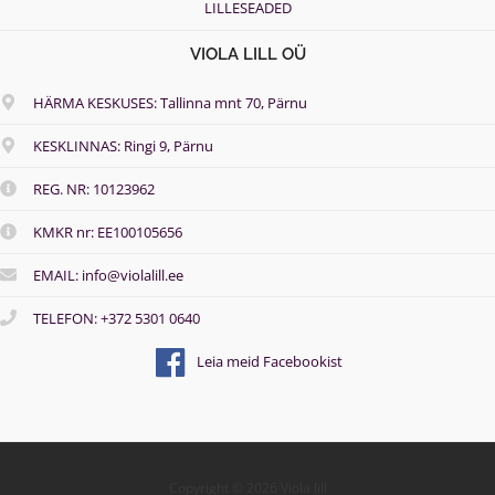
LILLESEADED
VIOLA LILL OÜ
HÄRMA KESKUSES: Tallinna mnt 70, Pärnu
KESKLINNAS: Ringi 9, Pärnu
REG. NR: 10123962
KMKR nr: EE100105656
EMAIL: info@violalill.ee
TELEFON: +372 5301 0640
Leia meid Facebookist
Copyright © 2026 Viola lill