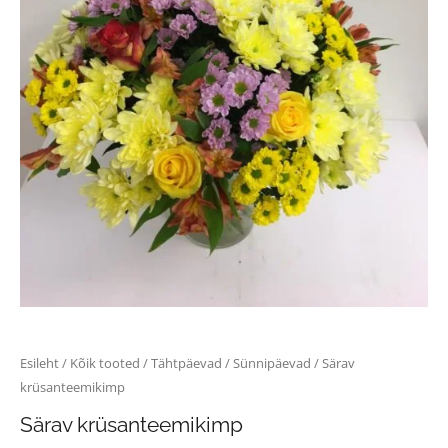
Esileht
/
Kõik tooted
/
Tähtpäevad
/
Sünnipäevad
/ Särav
krüsanteemikimp
Särav krüsanteemikimp