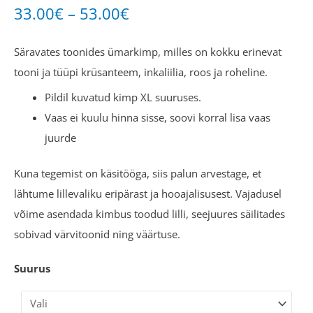
33.00
€
–
53.00
€
Säravates toonides ümarkimp, milles on kokku erinevat
tooni ja tüüpi krüsanteem, inkaliilia, roos ja roheline.
Pildil kuvatud kimp XL suuruses.
Vaas ei kuulu hinna sisse, soovi korral lisa vaas
juurde
Kuna tegemist on käsitööga, siis palun arvestage, et
lähtume lillevaliku eripärast ja hooajalisusest. Vajadusel
võime asendada kimbus toodud lilli, seejuures säilitades
sobivad värvitoonid ning väärtuse.
Suurus