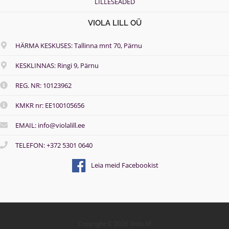
LILLESEADED
VIOLA LILL OÜ
HÄRMA KESKUSES: Tallinna mnt 70, Pärnu
KESKLINNAS: Ringi 9, Pärnu
REG. NR: 10123962
KMKR nr: EE100105656
EMAIL: info@violalill.ee
TELEFON: +372 5301 0640
Leia meid Facebookist
Copyright © 2026 Viola lill