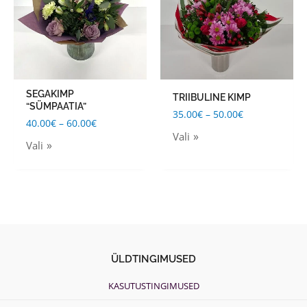
multiple
multiple
variants.
variants.
The
The
options
options
may
may
SEGAKIMP
TRIIBULINE KIMP
be
be
“SÜMPAATIA”
35.00
€
–
50.00
€
chosen
chosen
40.00
€
–
60.00
€
Vali
on
on
Vali
the
the
product
product
page
page
ÜLDTINGIMUSED
KASUTUSTINGIMUSED