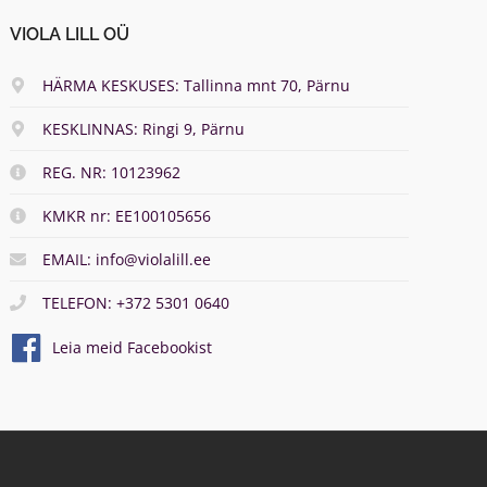
VIOLA LILL OÜ
HÄRMA KESKUSES: Tallinna mnt 70, Pärnu
KESKLINNAS: Ringi 9, Pärnu
REG. NR: 10123962
KMKR nr: EE100105656
EMAIL: info@violalill.ee
TELEFON: +372 5301 0640
Leia meid Facebookist