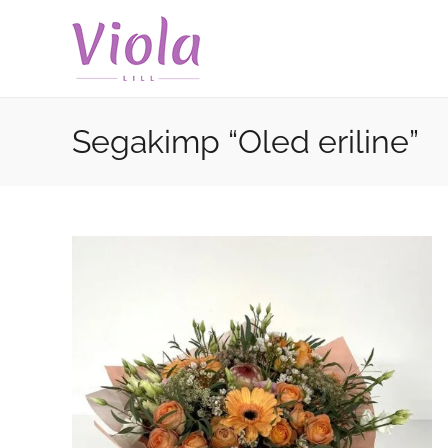
Skip
to
content
Segakimp “Oled eriline”