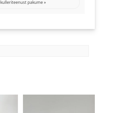
 kulleriteenust pakume »
Price
This
range:
product
35.00€
through
has