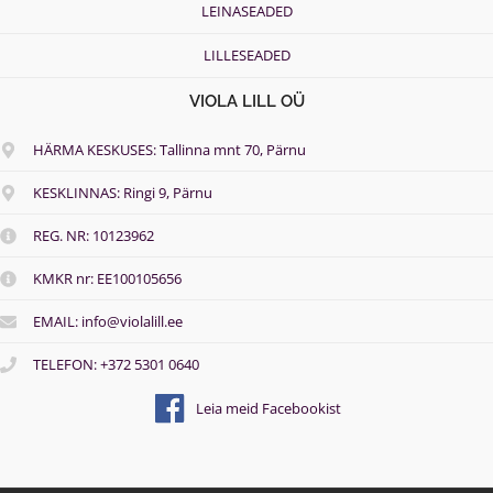
LEINASEADED
LILLESEADED
VIOLA LILL OÜ
HÄRMA KESKUSES: Tallinna mnt 70, Pärnu
KESKLINNAS: Ringi 9, Pärnu
REG. NR: 10123962
KMKR nr: EE100105656
EMAIL: info@violalill.ee
TELEFON: +372 5301 0640
Leia meid Facebookist