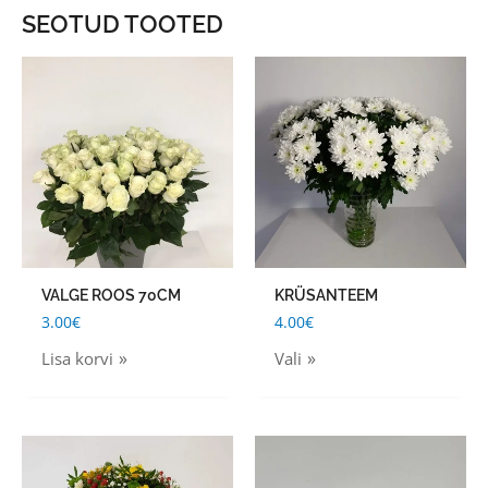
SEOTUD TOOTED
This
product
has
multiple
variants.
The
options
may
VALGE ROOS 70CM
KRÜSANTEEM
be
3.00
€
4.00
€
chosen
Lisa korvi
Vali
on
the
product
Price
This
page
range:
product
35.00€