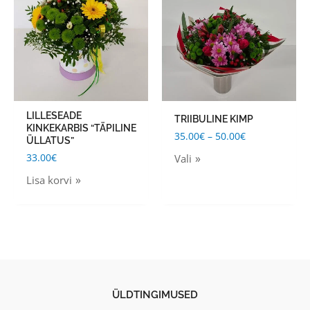
through
has
50.00€
multiple
variants.
The
options
may
LILLESEADE
TRIIBULINE KIMP
be
KINKEKARBIS “TÄPILINE
35.00
€
–
50.00
€
ÜLLATUS”
chosen
33.00
€
Vali
on
Lisa korvi
the
product
page
ÜLDTINGIMUSED