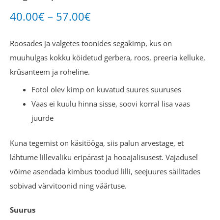
40.00
€
–
57.00
€
Roosades ja valgetes toonides segakimp, kus on
muuhulgas kokku köidetud gerbera, roos, preeria kelluke,
krüsanteem ja roheline.
Fotol olev kimp on kuvatud suures suuruses
Vaas ei kuulu hinna sisse, soovi korral lisa vaas
juurde
Kuna tegemist on käsitööga, siis palun arvestage, et
lähtume lillevaliku eripärast ja hooajalisusest. Vajadusel
võime asendada kimbus toodud lilli, seejuures säilitades
sobivad värvitoonid ning väärtuse.
Suurus