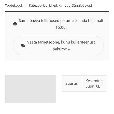
Tootekood:
-
Kategooriad:
Lilled
,
Kimbud
,
Sünnipäevad
Sama päeva tellimused palume esitada hiljemalt
15.00.
Vaata tarnetsoone, kuhu kulleriteenust
pakume »
Lisainfo
Keskmine,
Suurus
Suur, XL