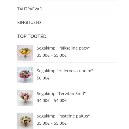
TÄHTPÄEVAD
KINGITUSED
TOP TOOTED
P
Segakimp "Päikseline päev"
r
35.00
€
–
55.00
€
i
c
e
Segakimp "Heleroosa unelm"
r
50.00
€
a
n
P
g
Segakimp "Tervitan Sind"
r
e
34.00
€
–
54.00
€
i
:
c
3
P
e
5
Segakimp "Pastelne paitus"
r
r
.
35.00
€
–
55.00
€
i
a
0