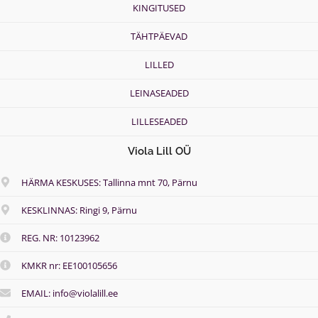
KINGITUSED
.
0
TÄHTPÄEVAD
0
€
LILLED
LEINASEADED
LILLESEADED
Viola Lill OÜ
HÄRMA KESKUSES: Tallinna mnt 70, Pärnu
KESKLINNAS: Ringi 9, Pärnu
REG. NR: 10123962
KMKR nr: EE100105656
EMAIL: info@violalill.ee