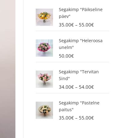
P
Segakimp "Päikseline
r
päev"
i
35.00
€
–
55.00
€
c
e
r
Segakimp "Heleroosa
a
unelm"
n
50.00
€
g
e
P
Segakimp "Tervitan
:
r
Sind"
3
i
34.00
€
–
54.00
€
5
c
.
e
P
0
r
Segakimp "Pastelne
r
0
a
paitus"
i
€
n
35.00
€
–
55.00
€
c
t
g
e
h
e
r
r
: