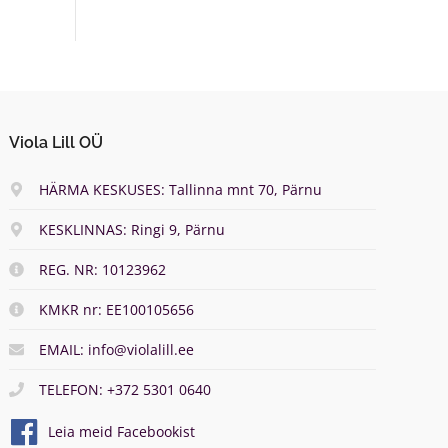
0
0
€
Viola Lill OÜ
HÄRMA KESKUSES: Tallinna mnt 70, Pärnu
KESKLINNAS: Ringi 9, Pärnu
REG. NR: 10123962
KMKR nr: EE100105656
EMAIL: info@violalill.ee
TELEFON: +372 5301 0640
Leia meid Facebookist