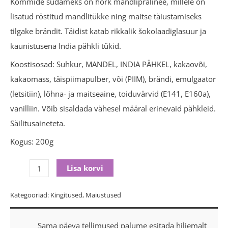
Kommide südameks on hõrk mandlipralinee, millele on
lisatud röstitud mandlitükke ning maitse täiustamiseks
tilgake brändit. Täidist katab rikkalik šokolaadiglasuur ja
kaunistusena India pähkli tükid.
Koostisosad: Suhkur, MANDEL, INDIA PÄHKEL, kakaovõi,
kakaomass, täispiimapulber, või (PIIM), brändi, emulgaator
(letsitiin), lõhna- ja maitseaine, toiduvärvid (E141, E160a),
vanilliin. Võib sisaldada vähesel määral erinevaid pähkleid.
Säilitusaineteta.
Kogus: 200g
Lisa korvi
Kategooriad:
Kingitused
,
Maiustused
Sama päeva tellimused palume esitada hiljemalt