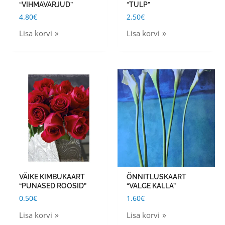
“VIHMAVARJUD”
“TULP”
4.80
€
2.50
€
Lisa korvi
Lisa korvi
VÄIKE KIMBUKAART
ÕNNITLUSKAART
“PUNASED ROOSID”
“VALGE KALLA”
0.50
€
1.60
€
Lisa korvi
Lisa korvi