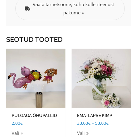
Vaata tarnetsoone, kuhu kulleriteenust
pakume »
SEOTUD TOOTED
Price
This
This
range:
product
product
33.00€
through
has
has
53.00€
multiple
multiple
variants.
variants.
The
The
options
options
may
may
PULGAGA ÕHUPALLID
EMA-LAPSE KIMP
be
be
2.00
€
33.00
€
–
53.00
€
chosen
chosen
Vali
Vali
on
on