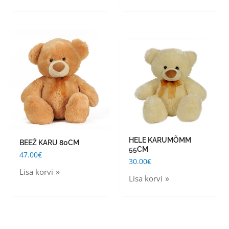
the
the
product
product
page
page
HELE KARUMÕMM
BEEŽ KARU 80CM
55CM
47.00
€
30.00
€
Lisa korvi
Lisa korvi