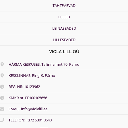
TÄHTPÄEVAD
LILLED
LEINASEADED
LILLESEADED
VIOLA LILL OÜ
HÄRMA KESKUSES: Tallinna mnt 70, Pärnu
KESKLINNAS: Ringi 9, Pärnu
REG. NR: 10123962
KMKR nr: EE100105656
EMAIL: info@violalill.ee
TELEFON: +372 5301 0640