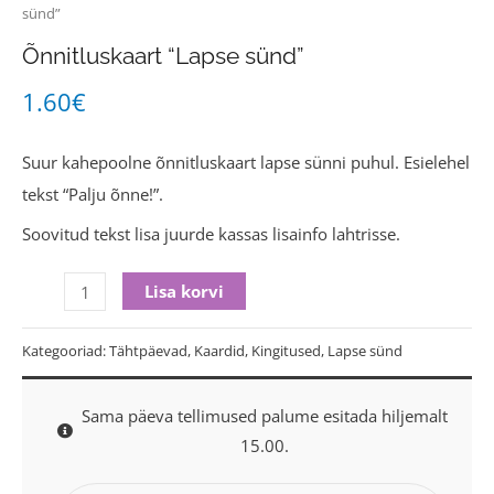
sünd”
Õnnitluskaart “Lapse sünd”
1.60
€
Suur kahepoolne õnnitluskaart lapse sünni puhul. Esielehel
tekst “Palju õnne!”.
Soovitud tekst lisa juurde kassas lisainfo lahtrisse.
Lisa korvi
Kategooriad:
Tähtpäevad
,
Kaardid
,
Kingitused
,
Lapse sünd
Sama päeva tellimused palume esitada hiljemalt
15.00.